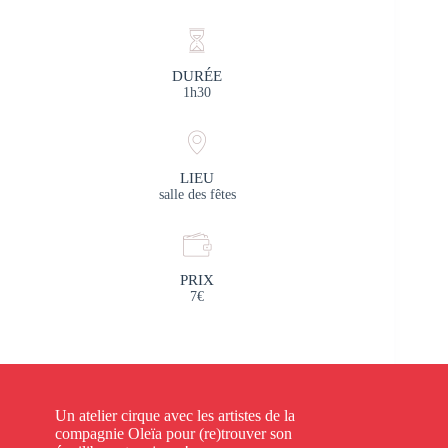
DURÉE
1h30
LIEU
salle des fêtes
PRIX
7€
Un atelier cirque avec les artistes de la
compagnie Oleïa pour (re)trouver son