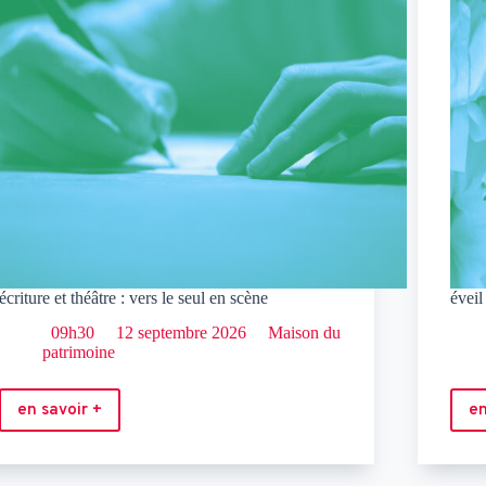
écriture et théâtre : vers le seul en scène
éveil
09h30
12 septembre 2026
Maison du
patrimoine
en savoir +
en
écriture
et
théâtre
: