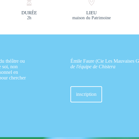
DURÉE
LIEU
2h
maison du Patrimoine
du théâtre ou
Émile Faure (Cie Les Mauvaises G
e soi, non
de l'équipe de Chistera
rsonnel en
 pour chercher
inscription