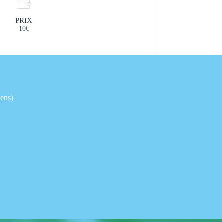
PRIX
10€
ens)