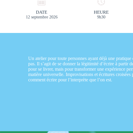
DATE
HEURE
12 septembre 2026
9h30
Un atelier pour toute personnes ayant déjà une pratique 
pas. Il s’agit de se donner la légitimité d’écrire à partir d
pour se livrer, mais pour transformer une expérience pe
matière universelle. Improvisations et écritures croisées
comment écrire pour l’interprète que l’on est.