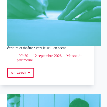
écriture et théâtre : vers le seul en scène
09h30
12 septembre 2026
Maison du
patrimoine
en savoir +
écriture
et
théâtre
:
vers
le
seul
en