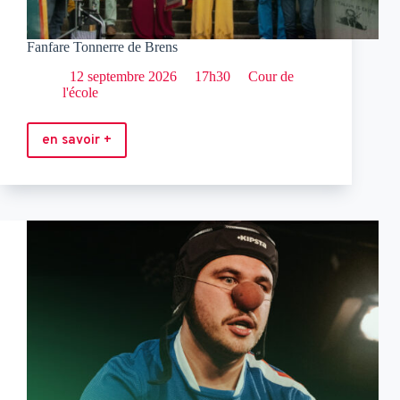
Fanfare Tonnerre de Brens
12 septembre 2026
17h30
Cour de
l'école
en savoir +
Fanfare
Tonnerre
de
Brens