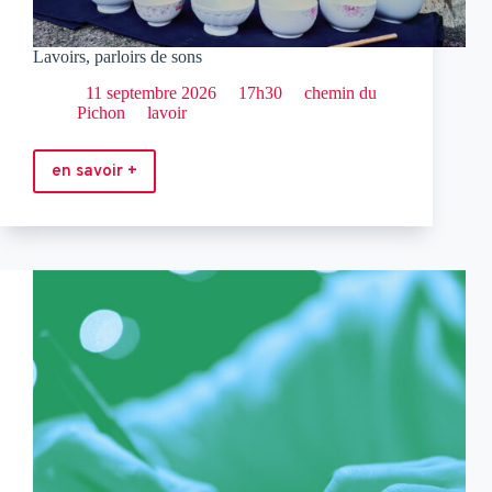
Lavoirs, parloirs de sons
11 septembre 2026
17h30
chemin du
Pichon
lavoir
en savoir +
Lavoirs,
parloirs
de
sons