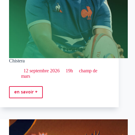
Chistera
12 septembre 2026
19h
champ de
mars
en savoir +
Chistera