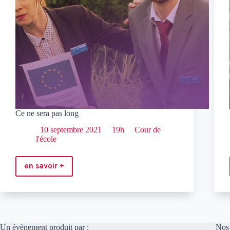
Ce ne sera pas long
10 septembre 2021
19h
Cour de
l'école
en savoir +
Ce
ne
sera
pas
long
Un évènement produit par :
Nos 