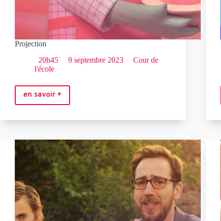
Projection
20h45
9 septembre 2023
Cour de
l'école
en savoir +
Projection