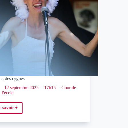
ac, des cygnes
12 septembre 2025
17h15
Cour de
l'école
 savoir +
Un
lac,
des
cygnes