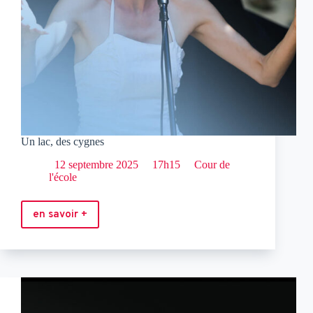
Un lac, des cygnes
12 septembre 2025
17h15
Cour de
l'école
en savoir +
Un
lac,
des
cygnes