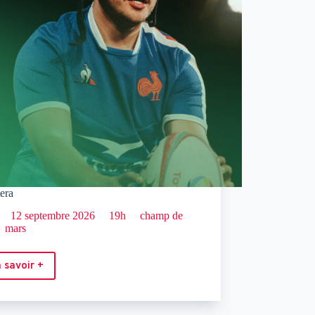
era
12 septembre 2026
19h
champ de
mars
 savoir +
Chistera