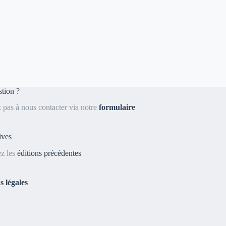
tion ?
z pas à nous contacter via notre
formulaire
ives
z les
éditions précédentes
 légales