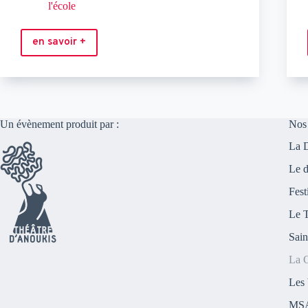
l'école
en savoir +
Projection
Un évènement produit par :
Nos 
La
Le d
Fest
Le T
Sain
La 
Les 
MS