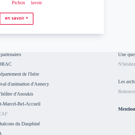
Pichon
lavoir
en savoir +
Lavoirs,
parloirs
de
sons
partenaires
Une ques
 DRAC
N'hésite
épartement de l'Isère
Les arch
ival d'animation d'Annecy
Retrouve
héâtre d'Anoukis
t-Marcel-Bel-Accueil
Mentions
CAF
balcons du Dauphiné
A