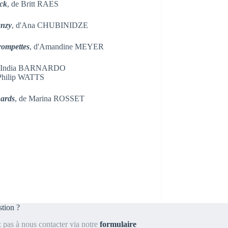
ck
, de Britt RAES
anzy
, d'Ana CHUBINIDZE
rompettes
, d'Amandine MEYER
d'India BARNARDO
 Philip WATTS
nards
, de Marina ROSSET
tion ?
z pas à nous contacter via notre
formulaire