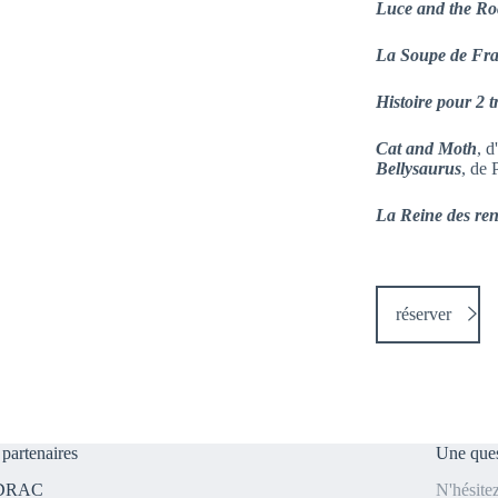
Luce and the Ro
La Soupe de Fr
Histoire pour 2 t
Cat and Moth
, 
Bellysaurus
, de
La Reine des re
réserver
partenaires
Une ques
 DRAC
N'hésite