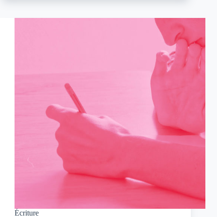
la
scène
Écriture