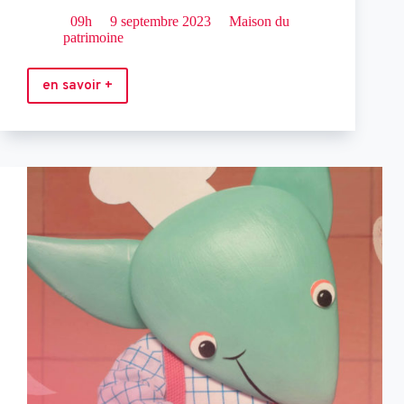
09h
9 septembre 2023
Maison du
patrimoine
en savoir +
Initiation
portés
acrobatiques