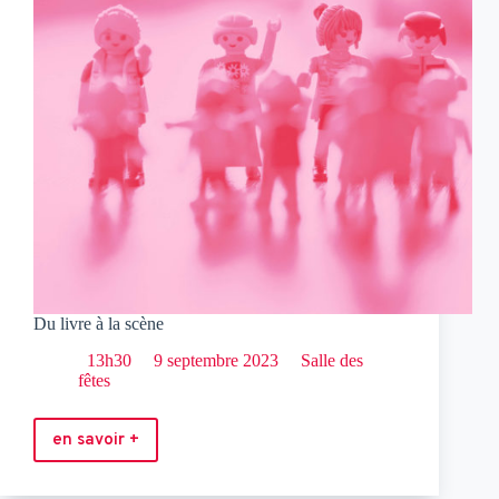
Du livre à la scène
13h30
9 septembre 2023
Salle des
fêtes
en savoir +
Du
livre
à