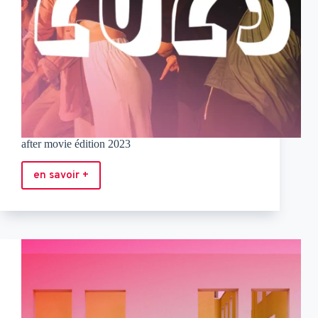
after movie édition 2023
en savoir +
after
movie
édition
2023