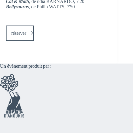
Cat & Moth
, de ndia BARNARDO, 7'20
Bellysaurus
, de Philip WATTS, 7'50
réserver
Un évènement produit par :