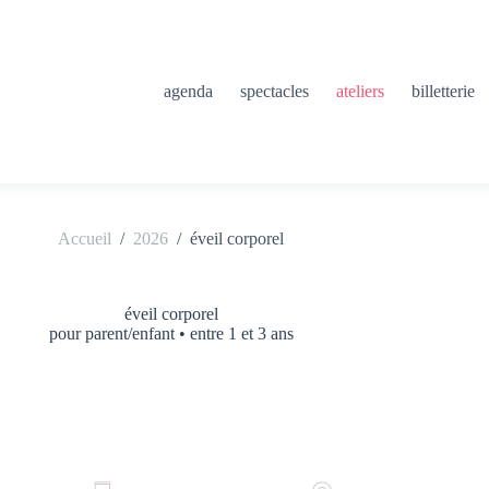
agenda
spectacles
ateliers
billetterie
Accueil
/
2026
/
éveil corporel
éveil corporel
pour parent/enfant • entre 1 et 3 ans