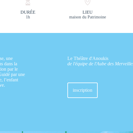
DURÉE
LIEU
1h
maison du Patrimoine
se, une
Le Théâtre d'Anoukis
ns dans la
de l'équipe de l'Aube des Merveille
ion par le
 Guidé par une
e, l’enfant
ve.
inscription