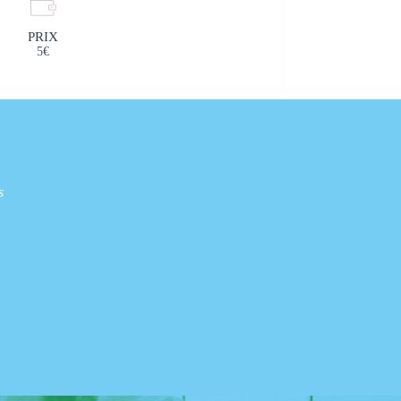
PRIX
5€
s